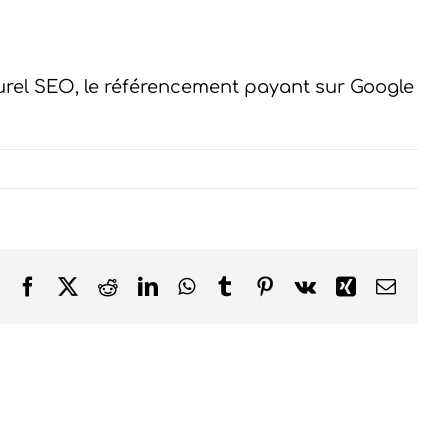
turel SEO, le référencement payant sur Google
Facebook
X
Reddit
LinkedIn
WhatsApp
Tumblr
Pinterest
Vk
Xing
Email