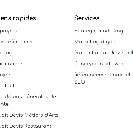
iens rapides
Services
 propos
Stratégie marketing
os références
Marketing digital
ricing
Production audiovisuel
ormations
Conception site web
ojets
Référencement naturel
SEO
ontact
onditions générales de
ente
dit Devis Métiers d’Arts
udit Devis Restaurant