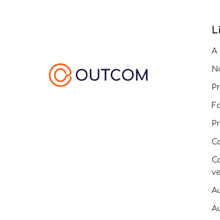
L
A
N
P
F
Pr
C
C
v
Au
A