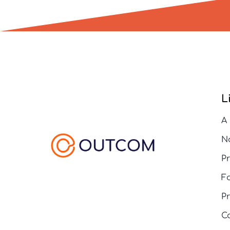
L
A
N
P
F
Pr
C